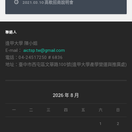
文
2021.03.10 高軟招商說明會
章
導
覽
聯絡人
逢甲大學 陳小姐
E-mail：
aictsp.tw@gmail.com
電話：04-24517250 # 6836
地址：臺中市西屯區文華路100號(逢甲大學產學營運與推廣處)
2026 年 8 月
一
二
三
四
五
六
日
1
2