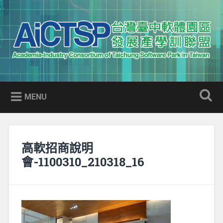
Skip
to
Search
content
AICTSP 台灣臺中軟體園區發展
Academia-Industry Consortium of Taichung Software Park
產學訓聯盟
in Taiwan
MENU
高軟招商說明
會-1100310_210318_16