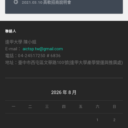
文
2021.03.10 高軟招商說明會
章
導
覽
聯絡人
逢甲大學 陳小姐
E-mail：
aictsp.tw@gmail.com
電話：04-24517250 # 6836
地址：臺中市西屯區文華路100號(逢甲大學產學營運與推廣處)
2026 年 8 月
一
二
三
四
五
六
日
1
2