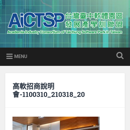
Skip
to
Search
content
AICTSP 台灣臺中軟體園區發展
Academia-Industry Consortium of Taichung Software Park
產學訓聯盟
in Taiwan
MENU
高軟招商說明
會-1100310_210318_20