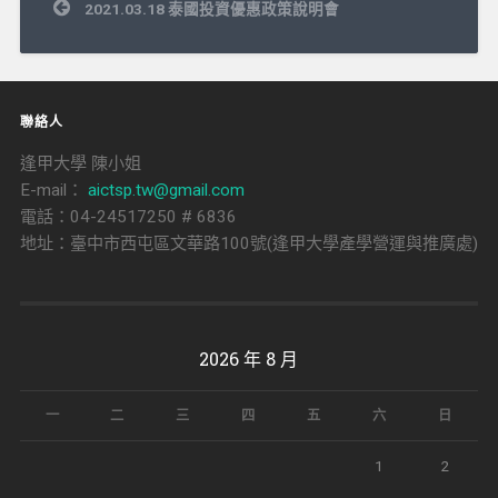
文
2021.03.18 泰國投資優惠政策說明會
章
導
覽
聯絡人
逢甲大學 陳小姐
E-mail：
aictsp.tw@gmail.com
電話：04-24517250 # 6836
地址：臺中市西屯區文華路100號(逢甲大學產學營運與推廣處)
2026 年 8 月
一
二
三
四
五
六
日
1
2