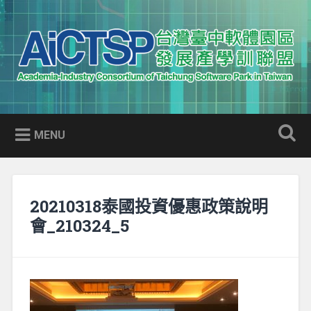
Skip
to
Search
content
AICTSP 台灣臺中軟體園區發展
Academia-Industry Consortium of Taichung Software Park
產學訓聯盟
in Taiwan
MENU
20210318泰國投資優惠政策說明
會_210324_5