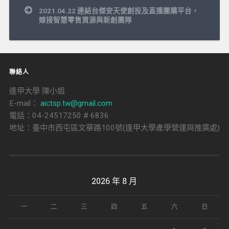
章
導
2021.04.22 連結台傑安天使創投及直播團購平台，
覽
嫁接智慧零售資源與新創團隊
聯絡人
逢甲大學 陳小姐
E-mail：
aictsp.tw@gmail.com
電話：04-24517250 # 6836
地址：臺中市西屯區文華路100號(逢甲大學產學營運與推廣處)
2026 年 8 月
一
二
三
四
五
六
日