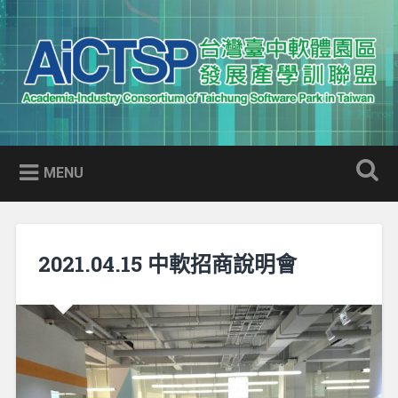
Skip
to
Search
content
AICTSP 台灣臺中軟體園區發展
Academia-Industry Consortium of Taichung Software Park
產學訓聯盟
in Taiwan
MENU
2021.04.15 中軟招商說明會