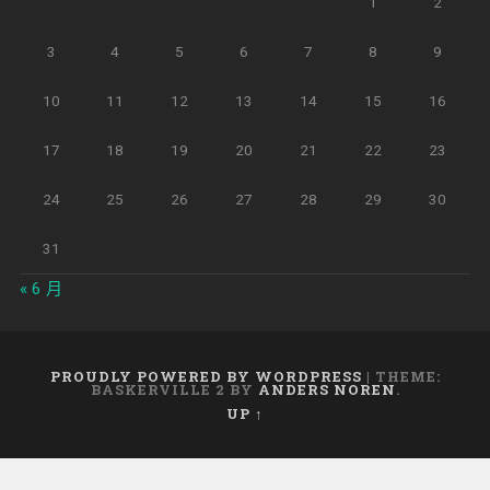
1
2
3
4
5
6
7
8
9
10
11
12
13
14
15
16
17
18
19
20
21
22
23
24
25
26
27
28
29
30
31
« 6 月
PROUDLY POWERED BY WORDPRESS
|
THEME:
BASKERVILLE 2 BY
ANDERS NOREN
.
UP ↑