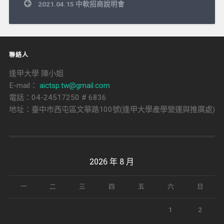
文
2021.04.15 中軟招商說明會
章
導
覽
聯絡人
逢甲大學 陳小姐
E-mail：
aictsp.tw@gmail.com
電話：04-24517250 # 6836
地址：臺中市西屯區文華路100號(逢甲大學產學營運與推廣處)
2026 年 8 月
一
二
三
四
五
六
日
1
2