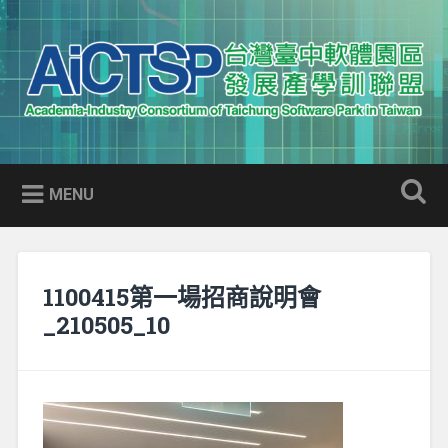
Skip
to
Search
content
AICTSP 台灣臺中軟體園區發展
Academia-Industry Consortium of Taichung Software Park
產學訓聯盟
in Taiwan
MENU
1100415第一場招商說明會
_210505_10