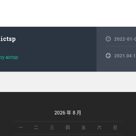
aictsp
2022-01-
文
2021.0
by aictsp
章
導
覽
2026 年 8 月
一
二
三
四
五
六
日