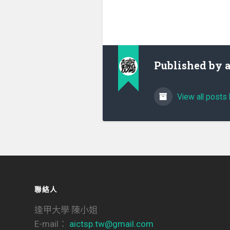
Published by
View all posts 
聯絡人
逢甲大學 陳小姐
E-mail：
aictsp.tw@gmail.com