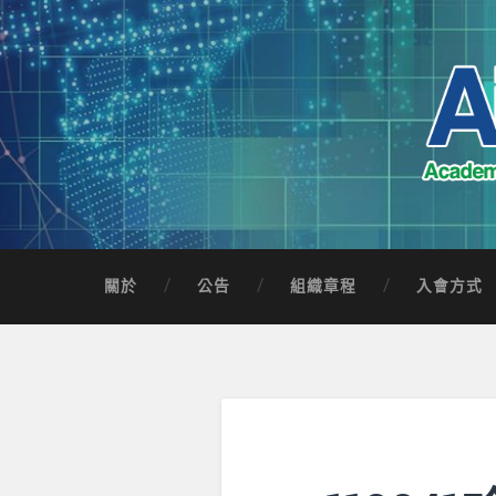
Skip
to
content
Search
AICTSP 台灣臺
Academia-Industry Consortium of Taichung 
關於
公告
組織章程
入會方式