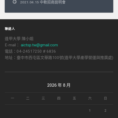
文
2021.04.15 中軟招商說明會
章
導
覽
聯絡人
逢甲大學 陳小姐
E-mail：
aictsp.tw@gmail.com
電話：04-24517250 # 6836
地址：臺中市西屯區文華路100號(逢甲大學產學營運與推廣處)
2026 年 8 月
一
二
三
四
五
六
日
1
2