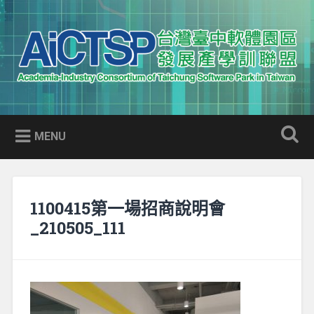
Skip
to
Search
content
AICTSP 台灣臺中軟體園區發展
Academia-Industry Consortium of Taichung Software Park
產學訓聯盟
in Taiwan
MENU
1100415第一場招商說明會
_210505_111