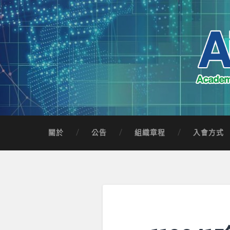
Skip
to
content
Search
AICTSP 台灣臺
Academia-Industry Consortium of Taichung 
關於
公告
組織章程
入會方式