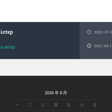
aictsp
2022-01-
文
2021.0
by aictsp
章
導
覽
2026 年 8 月
一
二
三
四
五
六
日