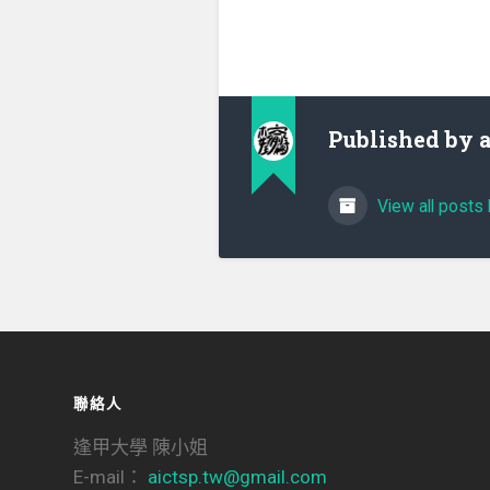
Published by
View all posts 
聯絡人
逢甲大學 陳小姐
E-mail：
aictsp.tw@gmail.com