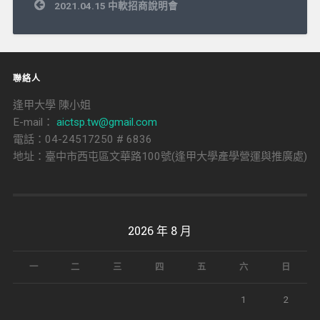
文
2021.04.15 中軟招商說明會
章
導
覽
聯絡人
逢甲大學 陳小姐
E-mail：
aictsp.tw@gmail.com
電話：04-24517250 # 6836
地址：臺中市西屯區文華路100號(逢甲大學產學營運與推廣處)
2026 年 8 月
一
二
三
四
五
六
日
1
2