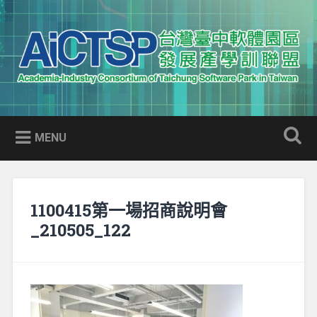
Skip
to
Search
content
AICTSP 台灣臺中軟體園區發展
Academia-Industry Consortium of Taichung Software Park
產學訓聯盟
in Taiwan
MENU
1100415第一場招商說明會
_210505_122