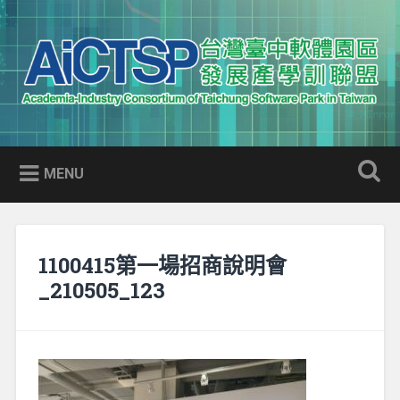
Skip
to
Search
content
AICTSP 台灣臺中軟體園區發展
Academia-Industry Consortium of Taichung Software Park
產學訓聯盟
in Taiwan
MENU
1100415第一場招商說明會
_210505_123