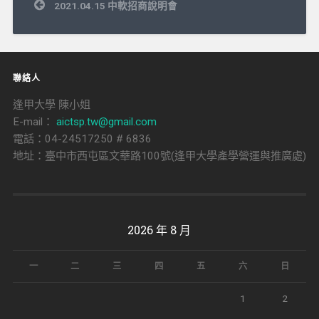
文
2021.04.15 中軟招商說明會
章
導
覽
聯絡人
逢甲大學 陳小姐
E-mail：
aictsp.tw@gmail.com
電話：04-24517250 # 6836
地址：臺中市西屯區文華路100號(逢甲大學產學營運與推廣處)
2026 年 8 月
一
二
三
四
五
六
日
1
2