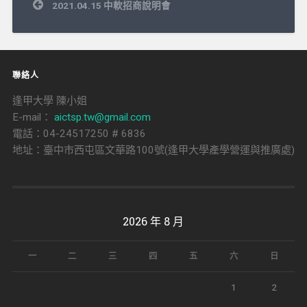
文
2021.04.15 中軟招商說明會
章
導
覽
聯絡人
逢甲大學 陳小姐
E-mail：
aictsp.tw@gmail.com
電話：04-24517250 # 6836
地址：臺中市西屯區文華路100號(逢甲大學產學營運與推廣處)
2026 年 8 月
一
二
三
四
五
六
日
1
2