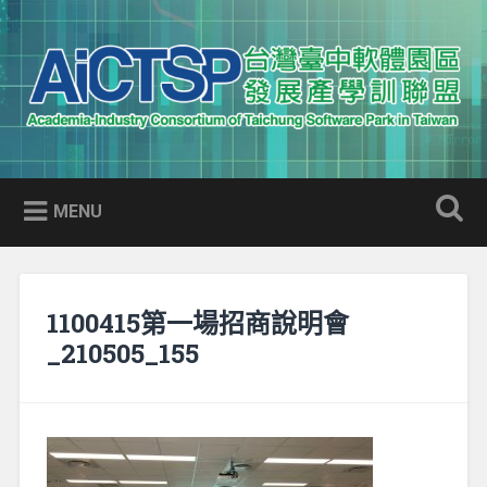
Skip
to
Search
content
AICTSP 台灣臺中軟體園區發展
Academia-Industry Consortium of Taichung Software Park
產學訓聯盟
in Taiwan
MENU
1100415第一場招商說明會
_210505_155