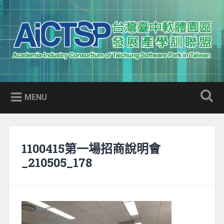
Skip
to
Search
content
AICTSP 台灣臺中軟體園區發展
Academia-Industry Consortium of Taichung Software Park
產學訓聯盟
in Taiwan
MENU
1100415第一場招商說明會
_210505_178