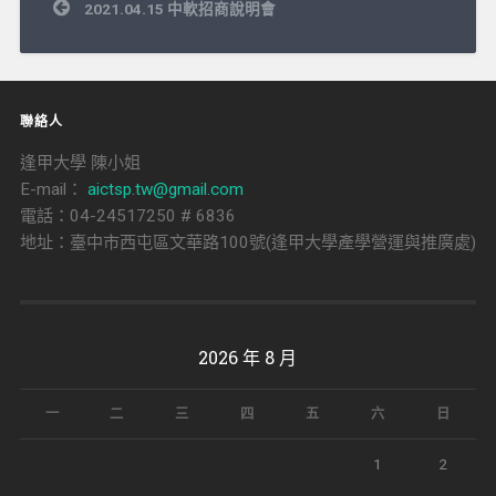
文
2021.04.15 中軟招商說明會
章
導
覽
聯絡人
逢甲大學 陳小姐
E-mail：
aictsp.tw@gmail.com
電話：04-24517250 # 6836
地址：臺中市西屯區文華路100號(逢甲大學產學營運與推廣處)
2026 年 8 月
一
二
三
四
五
六
日
1
2