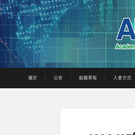
Skip
to
content
Search
AICTSP 台灣臺
Academia-Industry Consortium of Taichung 
關於
公告
組織章程
入會方式