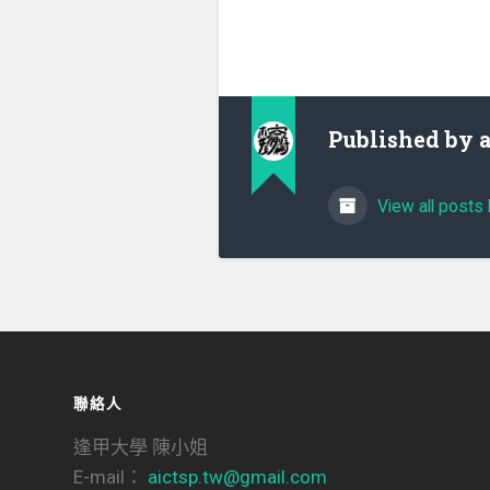
Published by
View all posts 
聯絡人
逢甲大學 陳小姐
E-mail：
aictsp.tw@gmail.com