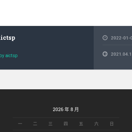
aictsp
2022-01-
文
2021.0
by aictsp
章
導
覽
2026 年 8 月
一
二
三
四
五
六
日