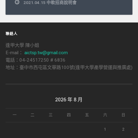
文
2021.04.15 中軟招商說明會
章
導
覽
聯絡人
逢甲大學 陳小姐
E-mail：
aictsp.tw@gmail.com
電話：04-24517250 # 6836
地址：臺中市西屯區文華路100號(逢甲大學產學營運與推廣處)
2026 年 8 月
一
二
三
四
五
六
日
1
2