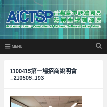
Skip
to
Search
content
AICTSP 台灣臺中軟體園區發展
Academia-Industry Consortium of Taichung Software Park
產學訓聯盟
in Taiwan
MENU
1100415第一場招商說明會
_210505_193