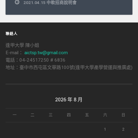
文
2021.04.15 中軟招商說明會
章
導
覽
聯絡人
逢甲大學 陳小姐
E-mail：
aictsp.tw@gmail.com
電話：04-24517250 # 6836
地址：臺中市西屯區文華路100號(逢甲大學產學營運與推廣處)
2026 年 8 月
一
二
三
四
五
六
日
1
2