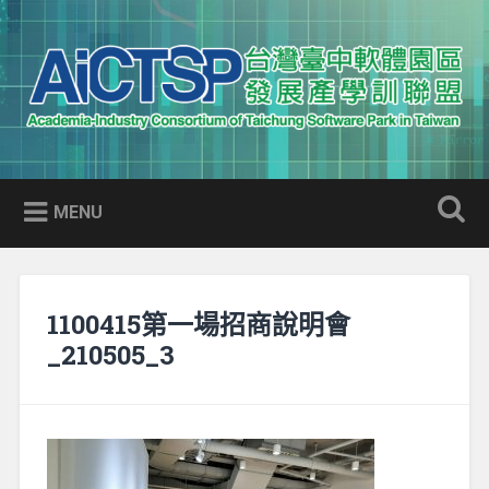
Skip
to
Search
content
AICTSP 台灣臺中軟體園區發展
Academia-Industry Consortium of Taichung Software Park
產學訓聯盟
in Taiwan
MENU
1100415第一場招商說明會
_210505_3