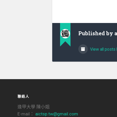
Published by
View all posts 
聯絡人
逢甲大學 陳小姐
E-mail：
aictsp.tw@gmail.com