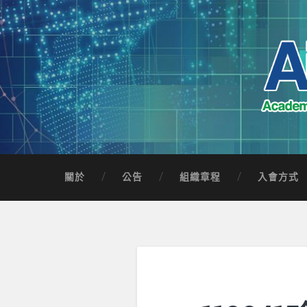
Skip
to
content
Search
AICTSP 台灣臺
Academia-Industry Consortium of Taichung 
關於
公告
組織章程
入會方式