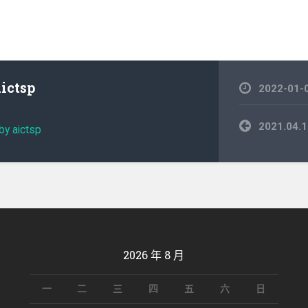
aictsp
2022-01-
文
2021.0
by aictsp
章
導
覽
2026 年 8 月
一
二
三
四
五
六
日