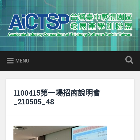
Skip
to
Search
content
AICTSP 台灣臺中軟體園區發展
Academia-Industry Consortium of Taichung Software Park
產學訓聯盟
in Taiwan
MENU
1100415第一場招商說明會
_210505_48