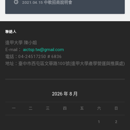
文
2021.04.15 中軟招商說明會
章
導
覽
聯絡人
逢甲大學 陳小姐
E-mail：
aictsp.tw@gmail.com
電話：04-24517250 # 6836
地址：臺中市西屯區文華路100號(逢甲大學產學營運與推廣處)
2026 年 8 月
一
二
三
四
五
六
日
1
2