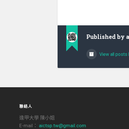
Published by
View all posts 
聯絡人
逢甲大學 陳小姐
E-mail：
aictsp.tw@gmail.com