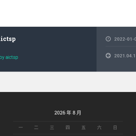
aictsp
2022-01-
文
2021.0
by aictsp
章
導
覽
2026 年 8 月
一
二
三
四
五
六
日