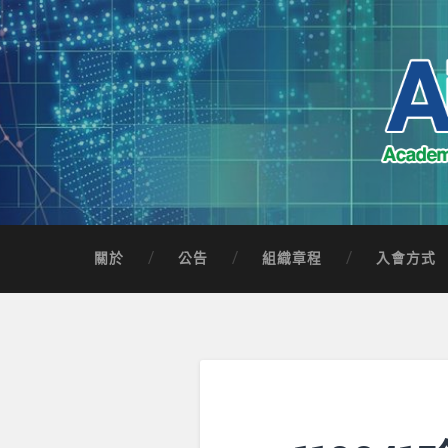
Skip
to
content
Search
AICTSP 台灣臺
Academia-Industry Consortium of Taichung 
關於
公告
組織章程
入會方式