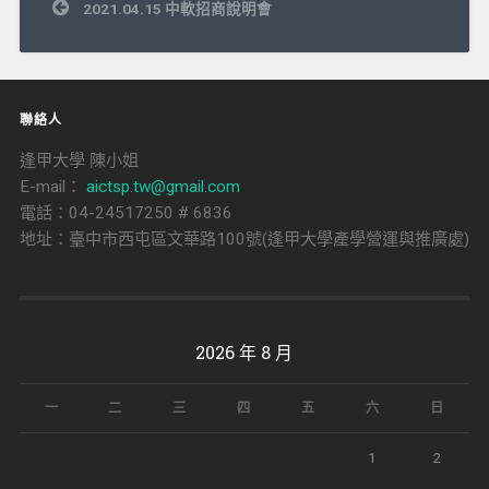
文
2021.04.15 中軟招商說明會
章
導
覽
聯絡人
逢甲大學 陳小姐
E-mail：
aictsp.tw@gmail.com
電話：04-24517250 # 6836
地址：臺中市西屯區文華路100號(逢甲大學產學營運與推廣處)
2026 年 8 月
一
二
三
四
五
六
日
1
2