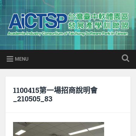
Skip
to
Search
content
AICTSP 台灣臺中軟體園區發展
Academia-Industry Consortium of Taichung Software Park
產學訓聯盟
in Taiwan
MENU
1100415第一場招商說明會
_210505_83