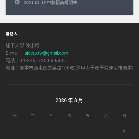
文
2021.04.15 中軟招商說明會
章
導
覽
聯絡人
逢甲大學 陳小姐
E-mail：
aictsp.tw@gmail.com
電話：04-24517250 # 6836
地址：臺中市西屯區文華路100號(逢甲大學產學營運與推廣處)
2026 年 8 月
一
二
三
四
五
六
日
1
2