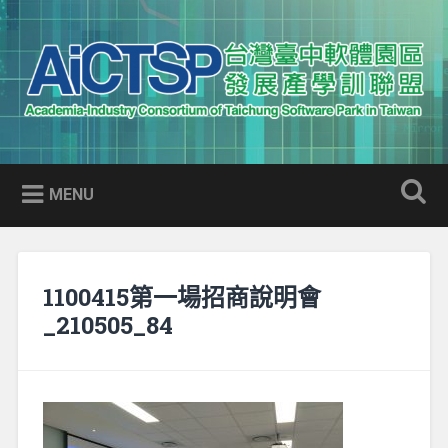
Skip
to
Search
content
AICTSP 台灣臺中軟體園區發展
Academia-Industry Consortium of Taichung Software Park
產學訓聯盟
in Taiwan
MENU
1100415第一場招商說明會
_210505_84