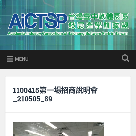
Skip
to
Search
content
AICTSP 台灣臺中軟體園區發展
Academia-Industry Consortium of Taichung Software Park
產學訓聯盟
in Taiwan
MENU
1100415第一場招商說明會
_210505_89