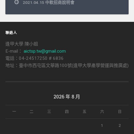
文
2021.04.15 中軟招商說明會
章
導
覽
聯絡人
逢甲大學 陳小姐
E-mail：
aictsp.tw@gmail.com
電話：04-24517250 # 6836
地址：臺中市西屯區文華路100號(逢甲大學產學營運與推廣處)
2026 年 8 月
一
二
三
四
五
六
日
1
2