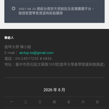
文
2021.04.22 連結台傑安天使創投及直播團購平台，
章
嫁接智慧零售資源與新創團隊
導
覽
聯絡人
逢甲大學 陳小姐
E-mail：
aictsp.tw@gmail.com
電話：04-24517250 # 6836
地址：臺中市西屯區文華路100號(逢甲大學產學營運與推廣處)
2026 年 8 月
一
二
三
四
五
六
日