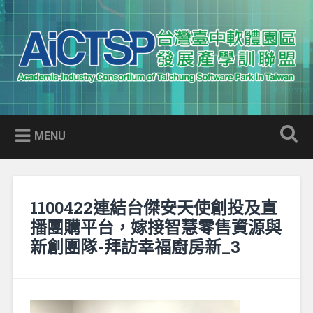
Skip
to
Search
content
AICTSP 台灣臺中軟體園區發展
Academia-Industry Consortium of Taichung Software Park
產學訓聯盟
in Taiwan
MENU
1100422連結台傑安天使創投及直
播團購平台，嫁接智慧零售資源與
新創團隊-拜訪幸福廚房新_3