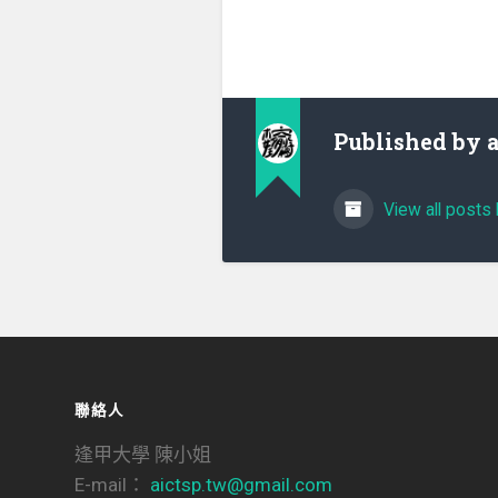
Published by
View all posts 
聯絡人
逢甲大學 陳小姐
E-mail：
aictsp.tw@gmail.com