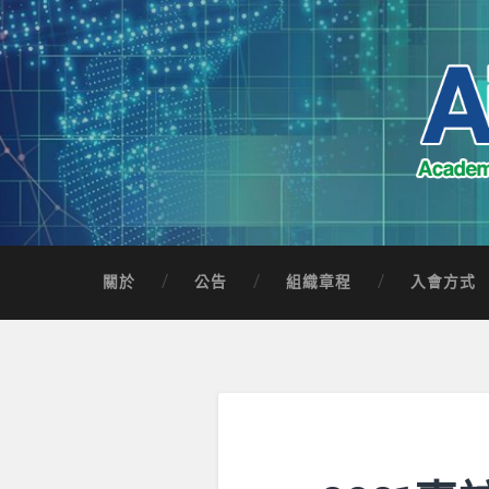
Skip
to
content
Search
AICTSP 台灣臺
Academia-Industry Consortium of Taichung 
關於
公告
組織章程
入會方式