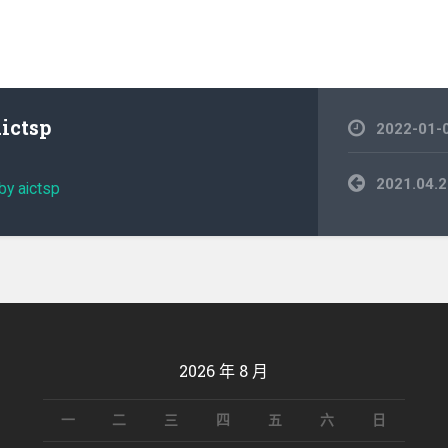
aictsp
2022-01-
文
2021.04
by aictsp
章
導
覽
2026 年 8 月
一
二
三
四
五
六
日