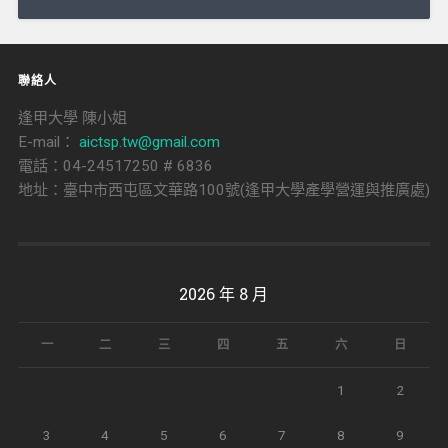
聯絡人
逢甲大學 陳小姐
E-mail：
aictsp.tw@gmail.com
電話：04-24517250 # 6836
地址：臺中市西屯區文華路100號(逢甲大學產學營運與推廣處)
2026 年 8 月
一
二
三
四
五
六
日
1
2
3
4
5
6
7
8
9