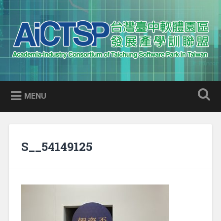
Skip
to
Search
content
AICTSP 台灣臺中軟體園區發展
Academia-Industry Consortium of Taichung Software Park
產學訓聯盟
in Taiwan
MENU
S__54149125