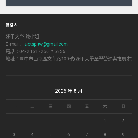
導
覽
聯絡人
逢甲大學 陳小姐
E-mail：
aictsp.tw@gmail.com
電話：04-24517250 # 6836
地址：臺中市西屯區文華路100號(逢甲大學產學營運與推廣處)
2026 年 8 月
一
二
三
四
五
六
日
1
2
3
4
5
6
7
8
9