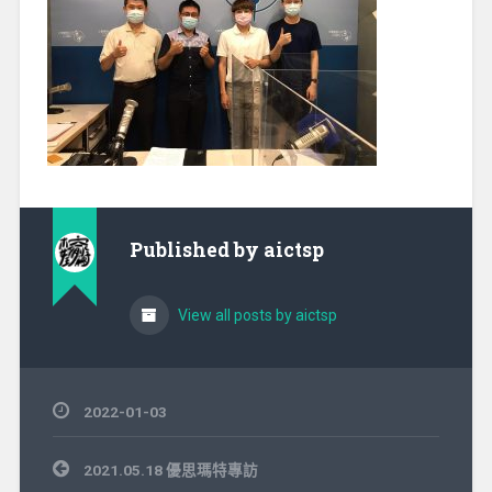
Published by
aictsp
View all posts by aictsp
2022-01-03
文
2021.05.18 優思瑪特專訪
章