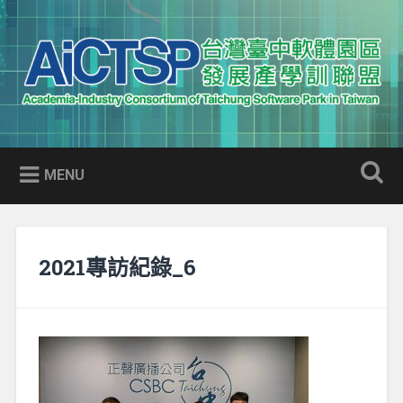
Skip
to
Search
content
AICTSP 台灣臺中軟體園區發展
Academia-Industry Consortium of Taichung Software Park
產學訓聯盟
in Taiwan
MENU
2021專訪紀錄_6