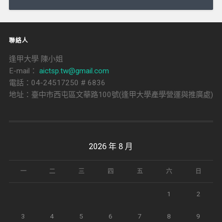
導
覽
聯絡人
逢甲大學 陳小姐
E-mail：
aictsp.tw@gmail.com
電話：04-24517250 # 6836
地址：臺中市西屯區文華路100號(逢甲大學產學營運與推廣處)
2026 年 8 月
一
二
三
四
五
六
日
1
2
3
4
5
6
7
8
9