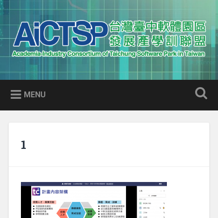
Skip
to
Search
content
AICTSP 台灣臺中軟體園區發展
Academia-Industry Consortium of Taichung Software Park
產學訓聯盟
in Taiwan
MENU
1