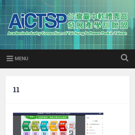
Skip
to
Search
content
AICTSP 台灣臺中軟體園區發展
Academia-Industry Consortium of Taichung Software Park
產學訓聯盟
in Taiwan
MENU
11