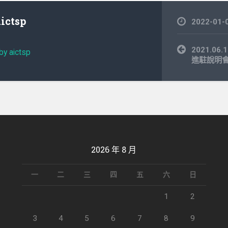
aictsp
2022-01-
文
2021.0
by aictsp
章
進駐說明
導
覽
2026 年 8 月
一
二
三
四
五
六
日
1
2
3
4
5
6
7
8
9