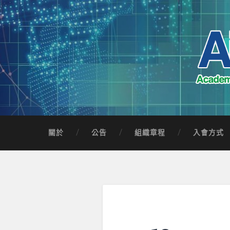
Skip
to
content
Search
AICTSP 台灣臺
Academia-Industry Consortium of Taichung 
關於
公告
組織章程
入會方式