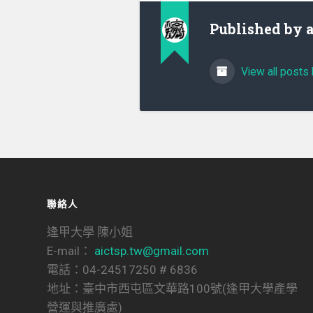
Published by
View all posts 
聯絡人
逢甲大學 陳小姐
E-mail：
aictsp.tw@gmail.com
電話：04-24517250 # 6836
地址：臺中市西屯區文華路100號(逢甲大學產學
營運與推廣處)