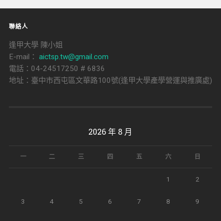
聯絡人
逢甲大學 陳小姐
E-mail：
aictsp.tw@gmail.com
電話：04-24517250 # 6836
地址：臺中市西屯區文華路100號(逢甲大學產學營運與推廣處)
2026 年 8 月
一
二
三
四
五
六
日
1
2
3
4
5
6
7
8
9