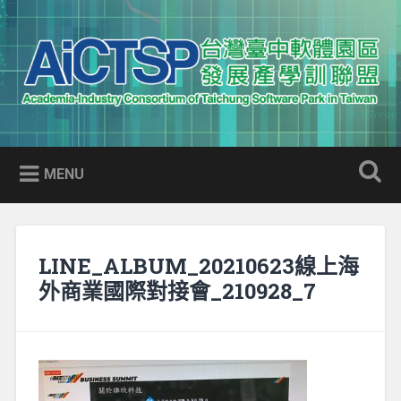
Skip
to
Search
content
AICTSP 台灣臺中軟體園區發展
Academia-Industry Consortium of Taichung Software Park
產學訓聯盟
in Taiwan
MENU
LINE_ALBUM_20210623線上海
外商業國際對接會_210928_7