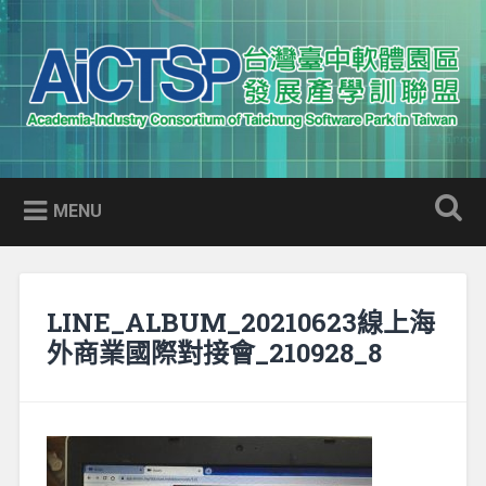
Skip
to
Search
content
AICTSP 台灣臺中軟體園區發展
Academia-Industry Consortium of Taichung Software Park
產學訓聯盟
in Taiwan
MENU
LINE_ALBUM_20210623線上海
外商業國際對接會_210928_8