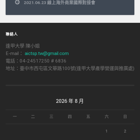
文
2021.06.23 線上海外商業國際對接會
章
導
覽
聯絡人
逢甲大學 陳小姐
E-mail：
aictsp.tw@gmail.com
電話：04-24517250 # 6836
地址：臺中市西屯區文華路100號(逢甲大學產學營運與推廣處)
2026 年 8 月
一
二
三
四
五
六
日
1
2