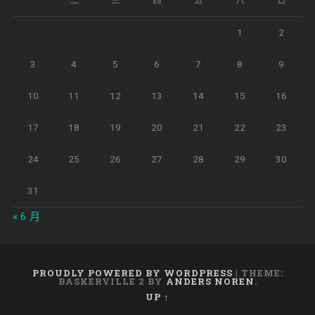
一
二
三
四
五
六
日
1
2
3
4
5
6
7
8
9
10
11
12
13
14
15
16
17
18
19
20
21
22
23
24
25
26
27
28
29
30
31
« 6 月
PROUDLY POWERED BY WORDPRESS
|
THEME:
BASKERVILLE 2 BY
ANDERS NOREN
.
UP ↑