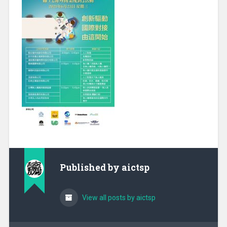
Published by
aictsp
View all posts by aictsp