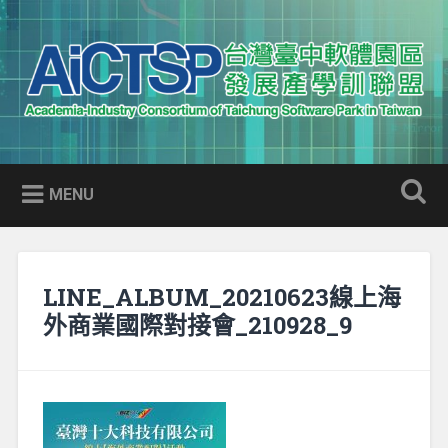
Skip
to
Search
content
AICTSP 台灣臺中軟體園區發展
Academia-Industry Consortium of Taichung Software Park
產學訓聯盟
in Taiwan
MENU
LINE_ALBUM_20210623線上海
外商業國際對接會_210928_9