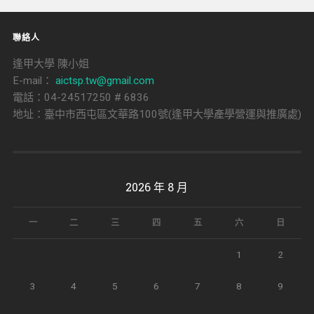
聯絡人
逢甲大學 陳小姐
E-mail：
aictsp.tw@gmail.com
電話：04-24517250 # 6836
地址：臺中市西屯區文華路100號(逢甲大學產學營運與推廣處)
2026 年 8 月
一
二
三
四
五
六
日
1
2
3
4
5
6
7
8
9