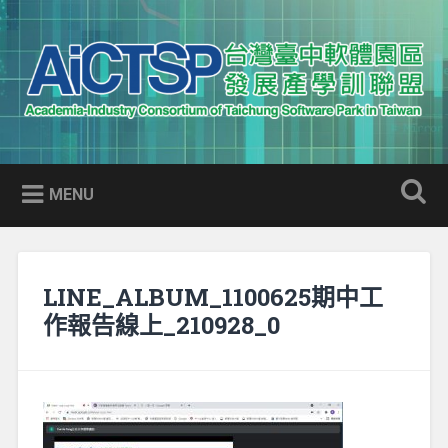
Skip
to
Search
content
AICTSP 台灣臺中軟體園區發展
Academia-Industry Consortium of Taichung Software Park
產學訓聯盟
in Taiwan
MENU
LINE_ALBUM_1100625期中工
作報告線上_210928_0