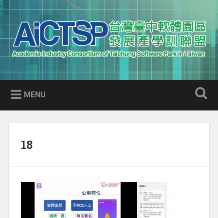
Skip
to
Search
content
AICTSP 台灣臺中軟體園區發展
Academia-Industry Consortium of Taichung Software Park
產學訓聯盟
in Taiwan
MENU
18