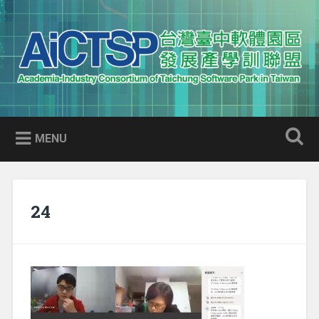
Skip
to
Search
content
AICTSP 台灣臺中軟體園區發展
Academia-Industry Consortium of Taichung Software Park
產學訓聯盟
in Taiwan
MENU
24