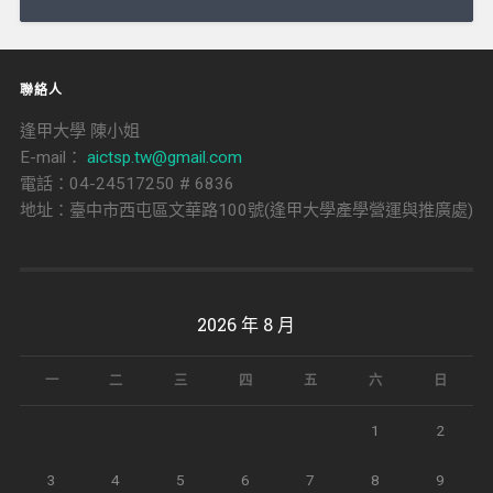
導
覽
聯絡人
逢甲大學 陳小姐
E-mail：
aictsp.tw@gmail.com
電話：04-24517250 # 6836
地址：臺中市西屯區文華路100號(逢甲大學產學營運與推廣處)
2026 年 8 月
一
二
三
四
五
六
日
1
2
3
4
5
6
7
8
9