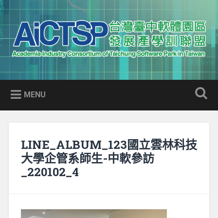
Skip
to
Search
content
AICTSP 台灣臺中軟體園區發展
Academia-Industry Consortium of Taichung Software Park
產學訓聯盟
in Taiwan
MENU
LINE_ALBUM_123國立雲林科技
大學企管系師生-中軟參訪
_220102_4