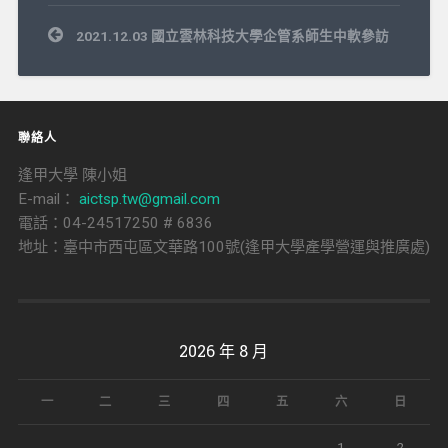
文
2021.12.03 國立雲林科技大學企管系師生中軟參訪
章
導
覽
聯絡人
逢甲大學 陳小姐
E-mail：
aictsp.tw@gmail.com
電話：04-24517250 # 6836
地址：臺中市西屯區文華路100號(逢甲大學產學營運與推廣處)
2026 年 8 月
一
二
三
四
五
六
日
1
2