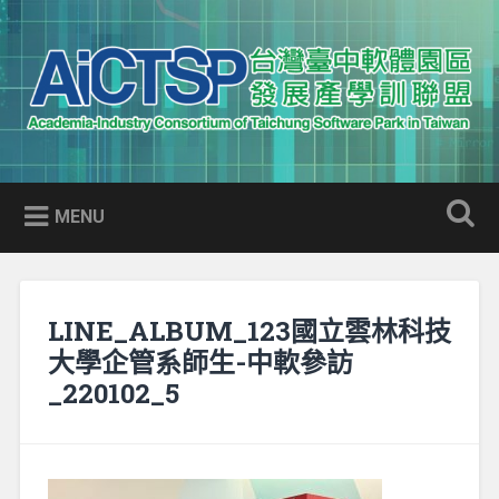
Skip
to
Search
content
AICTSP 台灣臺中軟體園區發展
Academia-Industry Consortium of Taichung Software Park
產學訓聯盟
in Taiwan
MENU
LINE_ALBUM_123國立雲林科技
大學企管系師生-中軟參訪
_220102_5