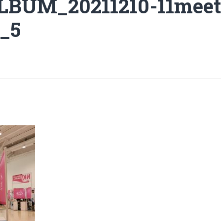
LBUM_20211210-11me
_5