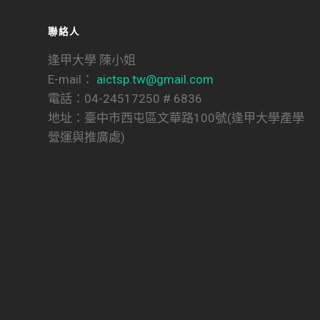
聯絡人
逢甲大學 陳小姐
E-mail：
aictsp.tw@gmail.com
電話：04-24517250 # 6836
地址：臺中市西屯區文華路100號(逢甲大學產學
營運與推廣處)