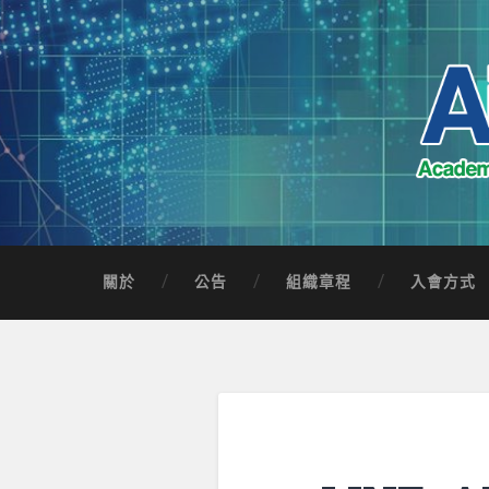
Skip
to
content
Search
AICTSP 台灣臺
Academia-Industry Consortium of Taichung 
關於
公告
組織章程
入會方式