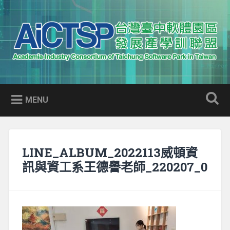
Skip
to
Search
content
AICTSP 台灣臺中軟體園區發展
Academia-Industry Consortium of Taichung Software Park
產學訓聯盟
in Taiwan
MENU
LINE_ALBUM_2022113威頓資
訊與資工系王德譽老師_220207_0