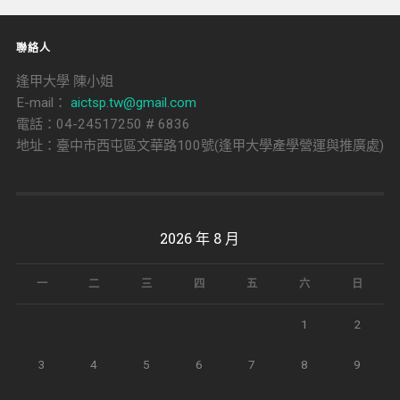
聯絡人
逢甲大學 陳小姐
E-mail：
aictsp.tw@gmail.com
電話：04-24517250 # 6836
地址：臺中市西屯區文華路100號(逢甲大學產學營運與推廣處)
2026 年 8 月
一
二
三
四
五
六
日
1
2
3
4
5
6
7
8
9