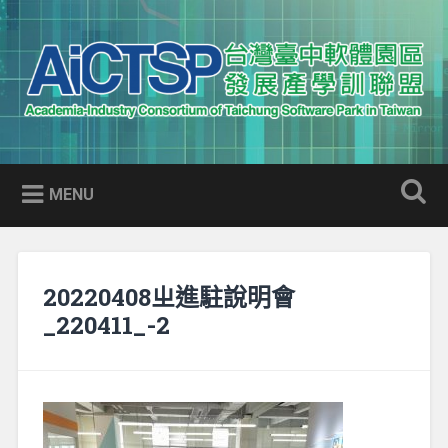
Skip
to
Search
content
AICTSP 台灣臺中軟體園區發展
Academia-Industry Consortium of Taichung Software Park
產學訓聯盟
in Taiwan
MENU
20220408ㄓ進駐說明會
_220411_-2