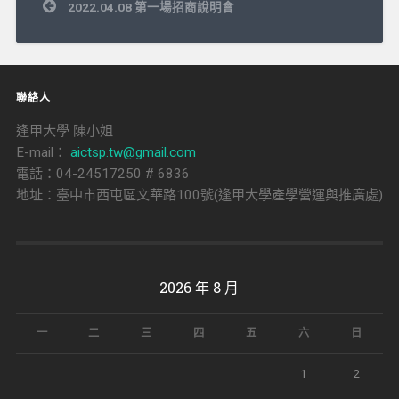
文
2022.04.08 第一場招商說明會
章
導
覽
聯絡人
逢甲大學 陳小姐
E-mail：
aictsp.tw@gmail.com
電話：04-24517250 # 6836
地址：臺中市西屯區文華路100號(逢甲大學產學營運與推廣處)
2026 年 8 月
一
二
三
四
五
六
日
1
2