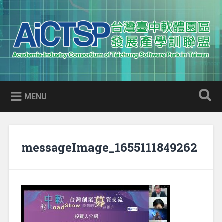
Skip
to
Search
content
AICTSP 台灣臺中軟體園區發展
Academia-Industry Consortium of Taichung Software Park
產學訓聯盟
in Taiwan
MENU
messageImage_1655111849262