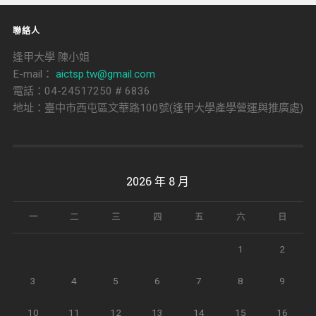
聯絡人
逢甲大學 陳小姐
E-mail：
aictsp.tw@gmail.com
電話：04-24517250 # 6836
地址：臺中市西屯區文華路100號(逢甲大學產學營運與推廣處)
2026 年 8 月
一
二
三
四
五
六
日
1
2
3
4
5
6
7
8
9
10
11
12
13
14
15
16