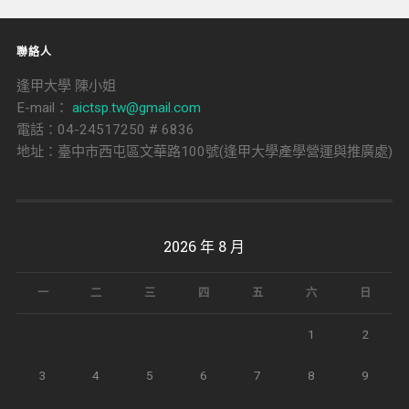
聯絡人
逢甲大學 陳小姐
E-mail：
aictsp.tw@gmail.com
電話：04-24517250 # 6836
地址：臺中市西屯區文華路100號(逢甲大學產學營運與推廣處)
2026 年 8 月
一
二
三
四
五
六
日
1
2
3
4
5
6
7
8
9