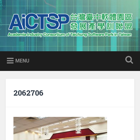
Skip
to
Search
content
AICTSP 台灣臺中軟體園區發展
Academia-Industry Consortium of Taichung Software Park
產學訓聯盟
in Taiwan
MENU
2062706