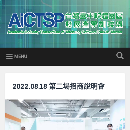
Skip
to
Search
content
AICTSP 台灣臺中軟體園區發展
Academia-Industry Consortium of Taichung Software Park
產學訓聯盟
in Taiwan
MENU
2022.08.18 第二場招商說明會