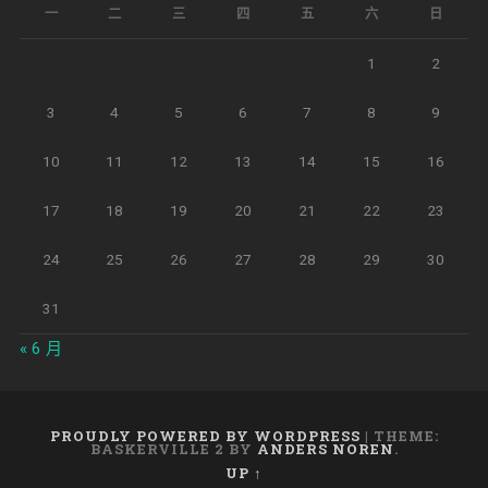
一
二
三
四
五
六
日
1
2
3
4
5
6
7
8
9
10
11
12
13
14
15
16
17
18
19
20
21
22
23
24
25
26
27
28
29
30
31
« 6 月
PROUDLY POWERED BY WORDPRESS
|
THEME:
BASKERVILLE 2 BY
ANDERS NOREN
.
UP ↑