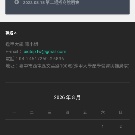
文
2022.08.18 第二場招商說明會
章
導
覽
聯絡人
逢甲大學 陳小姐
E-mail：
aictsp.tw@gmail.com
電話：04-24517250 # 6836
地址：臺中市西屯區文華路100號(逢甲大學產學營運與推廣處)
2026 年 8 月
一
二
三
四
五
六
日
1
2