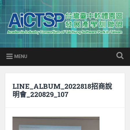
Skip
to
Search
content
AICTSP 台灣臺中軟體園區發展
Academia-Industry Consortium of Taichung Software Park
產學訓聯盟
in Taiwan
MENU
LINE_ALBUM_2022818招商說
明會_220829_107