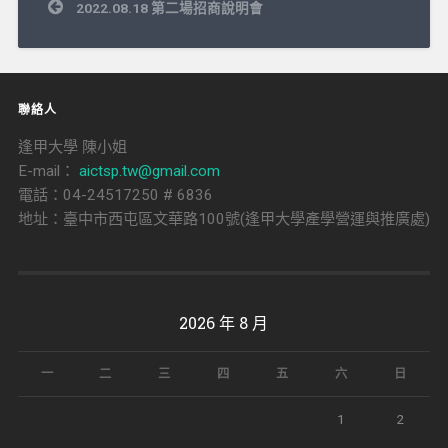
文
2022.08.18 第二場招商說明會
章
導
覽
聯絡人
逢甲大學 陳小姐
E-mail：
aictsp.tw@gmail.com
電話：04-24517250 # 6836
地址：臺中市西屯區文華路100號(逢甲大學產學營運與推廣處)
2026 年 8 月
一
二
三
四
五
六
日
1
2