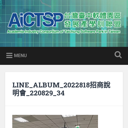
Skip
to
Search
content
AICTSP 台灣臺中軟體園區發展
Academia-Industry Consortium of Taichung Software Park
產學訓聯盟
in Taiwan
MENU
LINE_ALBUM_2022818招商說
明會_220829_34