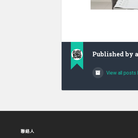
Published by
View all posts 
聯絡人