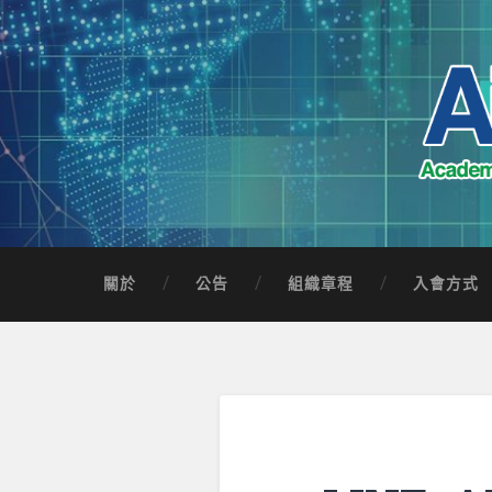
Skip
to
content
Search
AICTSP 台灣臺
Academia-Industry Consortium of Taichung 
關於
公告
組織章程
入會方式