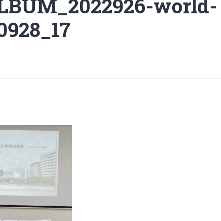
LBUM_2022926-world-
0928_17