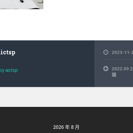
aictsp
2023-11-
文
2022.0
by aictsp
章
議
導
覽
2026 年 8 月