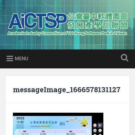
Skip
to
Search
content
AICTSP 台灣臺中軟體園區發展
Academia-Industry Consortium of Taichung Software Park
產學訓聯盟
in Taiwan
MENU
messageImage_1666578131127