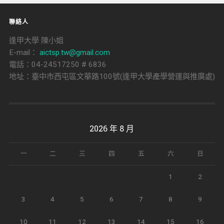
聯絡人
逢甲大學 陳小姐
E-mail：
aictsp.tw@gmail.com
電話：04-24517250 # 6836
地址：臺中市西屯區文華路100號(逢甲大學產學營運與推廣處)
2026 年 8 月
一
二
三
四
五
六
日
1
2
3
4
5
6
7
8
9
10
11
12
13
14
15
16