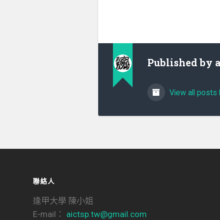
Published by
View all posts 
聯絡人
逢甲大學 陳小姐
E-mail：
aictsp.tw@gmail.com