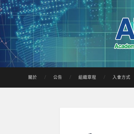
Skip
to
content
Search
AICTSP 台灣臺
Academia-Industry Consortium of Taichung 
關於
公告
組織章程
入會方式