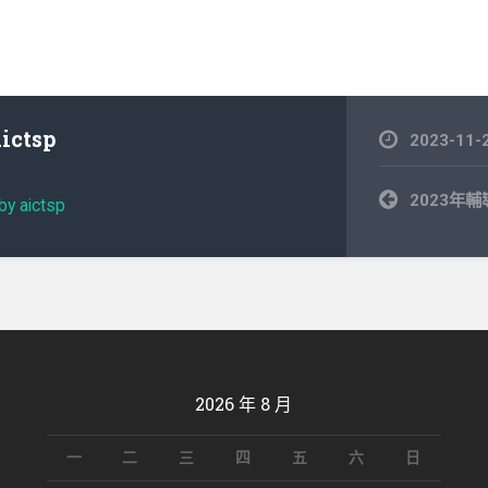
aictsp
2023-11-
文
2023年
by aictsp
章
導
覽
2026 年 8 月
一
二
三
四
五
六
日