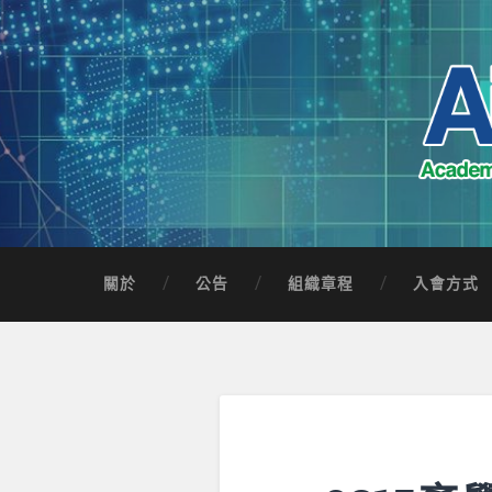
Skip
to
content
Search
AICTSP 台灣臺
Academia-Industry Consortium of Taichung 
關於
公告
組織章程
入會方式