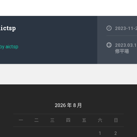
aictsp
2023-11-
文
2023.0
by aictsp
章
修平場
導
覽
2026 年 8 月
一
二
三
四
五
六
日
1
2