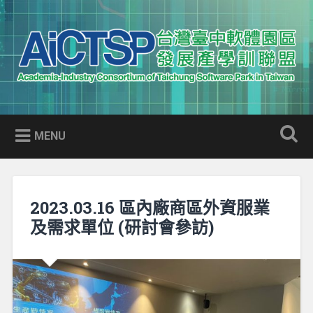
Skip
to
Search
content
AICTSP 台灣臺中軟體園區發展
Academia-Industry Consortium of Taichung Software Park
產學訓聯盟
in Taiwan
MENU
2023.03.16 區內廠商區外資服業
及需求單位 (研討會參訪)