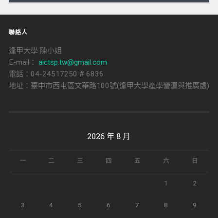
聯絡人
逢甲大學 陳小姐
E-mail：
aictsp.tw@gmail.com
電話：04-24517250 # 6836
地址：臺中市西屯區文華路100號(逢甲大學產學營運與推廣處)
2026 年 8 月
一
二
三
四
五
六
日
1
2
3
4
5
6
7
8
9